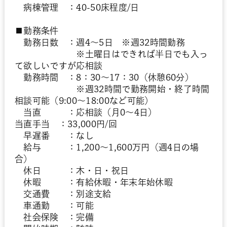
病棟管理 ：40-50床程度/日
■勤務条件
勤務日数 ：週4～5日 ※週32時間勤務
※土曜日はできれば半日でも入っ
て欲しいですが応相談
勤務時間 ：8：30～17：30（休憩60分）
※週32時間で勤務開始・終了時間
相談可能（9:00～18:00など可能）
当直 ：応相談（月0～4日）
当直手当 ：33,000円/回
早遅番 ：なし
給与 ：1,200～1,600万円（週4日の場
合）
休日 ：木・日・祝日
休暇 ：有給休暇・年末年始休暇
交通費 ：別途支給
車通勤 ：可能
社会保険 ：完備