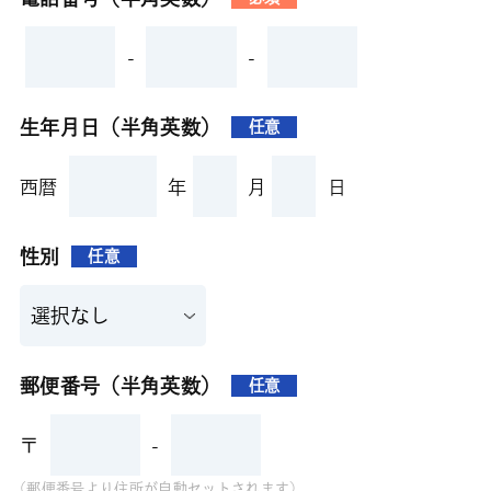
-
-
生年月日（半角英数）
任意
西暦
年
月
日
性別
任意
郵便番号（半角英数）
任意
〒
-
(郵便番号より住所が自動セットされます)