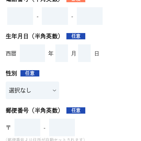
-
-
生年月日（半角英数）
任意
西暦
年
月
日
性別
任意
郵便番号（半角英数）
任意
〒
-
(郵便番号より住所が自動セットされます)