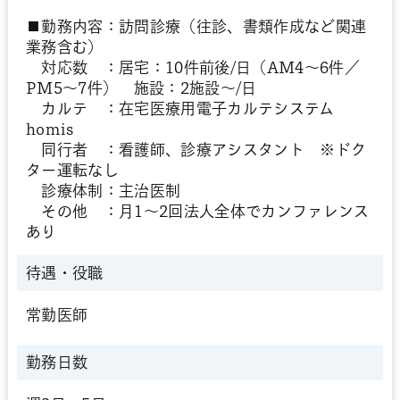
■勤務内容：訪問診療（往診、書類作成など関連
業務含む）
対応数 ：居宅：10件前後/日（AM4～6件／
PM5～7件） 施設：2施設～/日
カルテ ：在宅医療用電子カルテシステム
homis
同行者 ：看護師、診療アシスタント ※ドク
ター運転なし
診療体制：主治医制
その他 ：月1～2回法人全体でカンファレンス
あり
待遇・役職
常勤医師
勤務日数