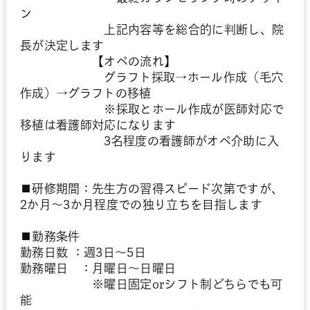
ン
上記内容等を総合的に判断し、院
長が決定します
【オペの流れ】
グラフト採取→ホール作成（毛穴
作成）→グラフトの移植
※採取とホール作成が医師対応で
移植は看護師対応になります
3名程度の看護師がオペ介助に入
ります
■研修期間：先生方の習得スピード次第ですが、
2か月～3か月程度での独り立ちを目指します
■勤務条件
勤務日数 ：週3日～5日
勤務曜日 ：月曜日～日曜日
※曜日固定orシフト制どちらでも可
能