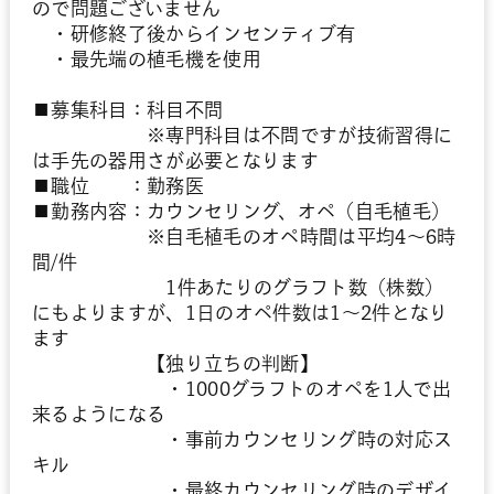
ので問題ございません
・研修終了後からインセンティブ有
・最先端の植毛機を使用
■募集科目：科目不問
※専門科目は不問ですが技術習得に
は手先の器用さが必要となります
■職位 ：勤務医
■勤務内容：カウンセリング、オペ（自毛植毛）
※自毛植毛のオペ時間は平均4～6時
間/件
1件あたりのグラフト数（株数）
にもよりますが、1日のオペ件数は1～2件となり
ます
【独り立ちの判断】
・1000グラフトのオペを1人で出
来るようになる
・事前カウンセリング時の対応ス
キル
・最終カウンセリング時のデザイ