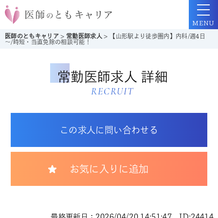
MENU
医師のともキャリア
>
常勤医師求人
>
【山形駅より徒歩圏内】内科/週4日
～/時短・当直免除の相談可能！
常勤医師求人 詳細
RECRUIT
この求人に問い合わせる
お気に入りに追加
最終更新日：2026/04/20 14:51:47 ID:24414