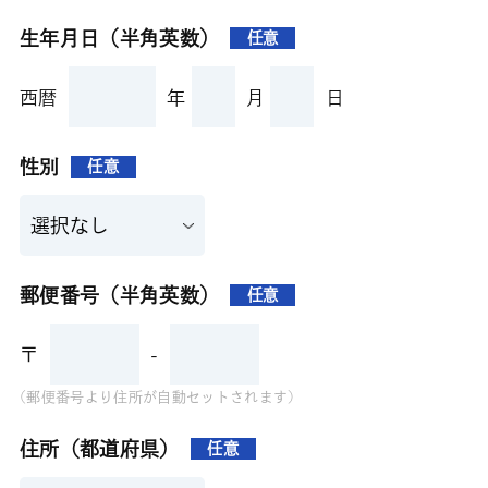
生年月日（半角英数）
任意
西暦
年
月
日
性別
任意
郵便番号（半角英数）
任意
〒
-
(郵便番号より住所が自動セットされます)
住所（都道府県）
任意