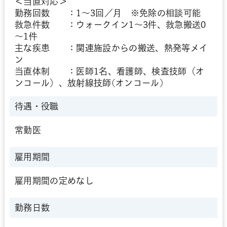
＜当直対応＞
勤務回数 ：1～3回／月 ※免除の相談可能
救急件数 ：ウォークイン1～3件、救急搬送0
～1件
主な疾患 ：関連施設からの搬送、熱発等メイ
ン
当直体制 ：医師1名、看護師、検査技師（オ
ンコール）、放射線技師(オンコール)
待遇・役職
常勤医
雇用期間
雇用期間の定めなし
勤務日数