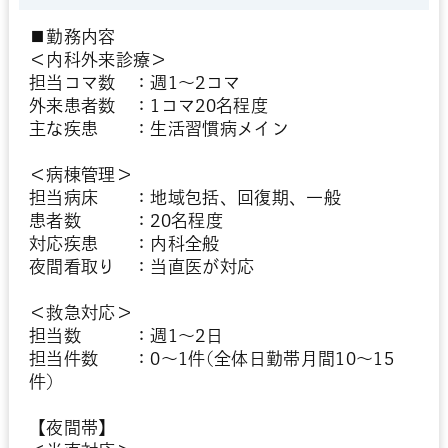
■勤務内容
＜内科外来診療＞
担当コマ数 ：週1～2コマ
外来患者数 ：1コマ20名程度
主な疾患 ：生活習慣病メイン
＜病棟管理＞
担当病床 ：地域包括、回復期、一般
患者数 ：20名程度
対応疾患 ：内科全般
夜間看取り ：当直医が対応
＜救急対応＞
担当数 ：週1～2日
担当件数 ：0～1件(全体日勤帯月間10～15
件)
【夜間帯】