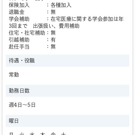
保険加入 ：各種加入
退職金 ：無
学会補助 ：在宅医療に関する学会参加は年
3回まで 出張扱い、費用補助
住宅・社宅補助：無
引越補助 ：有
赴任手当 ：無
待遇・役職
常勤
勤務日数
週4日～5日
曜日
月、火、水、木、金、土