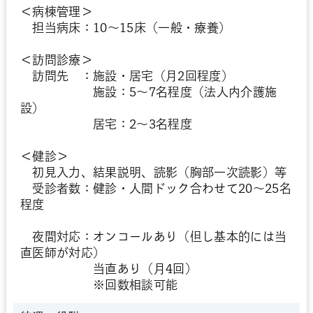
＜病棟管理＞
担当病床：10～15床（一般・療養）
＜訪問診療＞
訪問先 ：施設・居宅（月2回程度）
施設：5～7名程度（法人内介護施
設）
居宅：2～3名程度
＜健診＞
初見入力、結果説明、読影（胸部一次読影）等
受診者数：健診・人間ドック合わせて20～25名
程度
夜間対応：オンコールあり（但し基本的には当
直医師が対応）
当直あり（月4回）
※回数相談可能