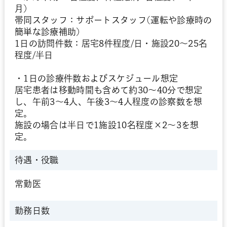
月)
帯同スタッフ：サポートスタッフ(運転や診療時の
簡単な診療補助)
1日の訪問件数：居宅8件程度/日・施設20～25名
程度/半日
・1日の診療件数およびスケジュール想定
居宅患者は移動時間も含めて約30～40分で想定
し、午前3～4人、午後3～4人程度の診察数を想
定。
施設の場合は半日で1施設10名程度×2～3を想
定。
待遇・役職
常勤医
勤務日数