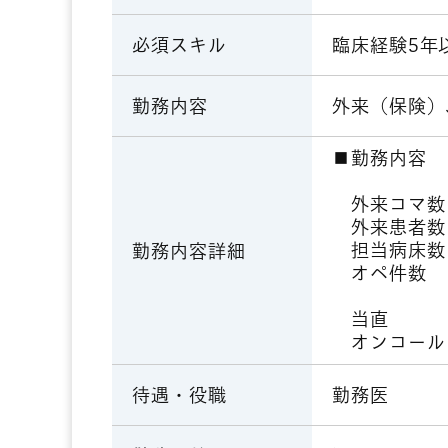
臨床経験5年
必須スキル
外来（保険）
勤務内容
■勤務内容 
※科目毎
外来コマ数：
外来患者数：
担当病床数：
勤務内容詳細
オペ件数 ：
当直 ：応
オンコール
勤務医
待遇・役職