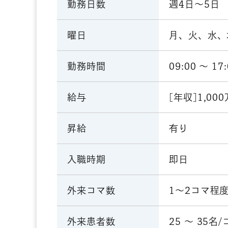
週4日～5日
勤務日数
月、火、水、
曜日
09:00 〜 17
勤務時間
[年収]1,00
給与
有り
昇給
即日
入職時期
1～2コマ程度
外来コマ数
25 ～ 35名
外来患者数