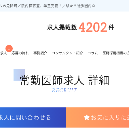
ルの免除可／院内保育室、学童完備！／駅から徒歩圏内◎
4202
求人掲載数
件
1
求人
応募の流れ
事例紹介
コンサルタント紹介
コラム
医師採用担当の
常勤医師求人 詳細
RECRUIT
求人に問い合わせる
お気に入りに