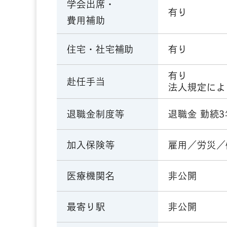
学会出席・
有り
費用補助
有り
住宅・社宅補助
有り
赴任手当
法人規定によ
退職金 勤続
退職金制度等
雇用／労災／
加入保険等
非公開
医療機関名
非公開
最寄り駅