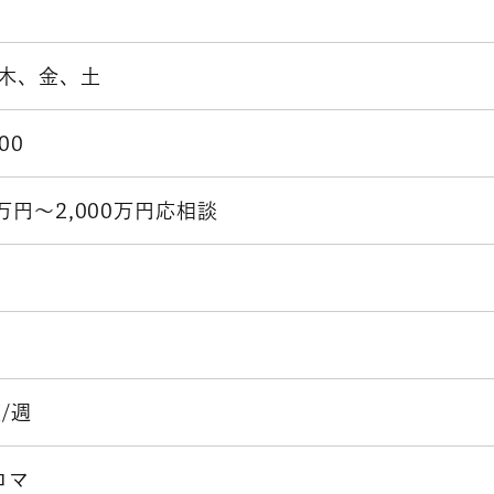
木、金、土
:00
0万円～2,000万円応相談
/週
/コマ