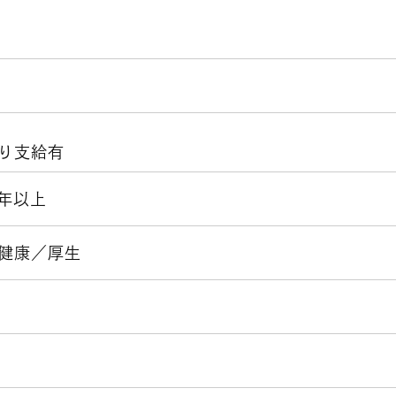
り支給有
3年以上
健康／厚生