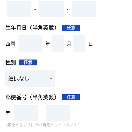
-
-
生年月日（半角英数）
任意
西暦
年
月
日
性別
任意
郵便番号（半角英数）
任意
〒
-
(郵便番号より住所が自動セットされます)