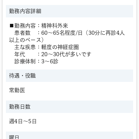
勤務内容詳細
■勤務内容：精神科外来
患者数 ：60～65名程度/日（30分に再診4人
以上のペース）
主な疾患：軽度の神経症圏
年代 ：20～30代が多いです
診療体制：3～6診
待遇・役職
常勤医
勤務日数
週4日～5日
曜日