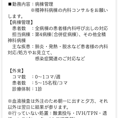
■勤務内容：病棟管理
※精神科病棟の内科コンサルをお願い
します。
【病棟管理】
患者数 ：全病棟の患者様内科呼び出しの対応
担当病棟：第4病棟(合併症病棟)、その他全精
神科病棟
主な疾患：肺炎・発熱・脱水など患者様の内科
対応/処方やお見立て、
感染症関連のご対応など
【外来】
コマ数 ：0～1コマ/週
患者数 ：5～15名程/コマ
診療体制：1診
※血液検査は外注のため朝一に出すと夕方、それ
以外は翌日に結果が参ります。
※行っていない処置：酸素投与・IVH/TPN・透