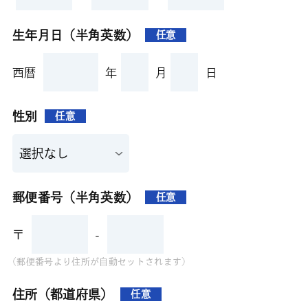
生年月日（半角英数）
任意
西暦
年
月
日
性別
任意
郵便番号（半角英数）
任意
〒
-
(郵便番号より住所が自動セットされます)
住所（都道府県）
任意