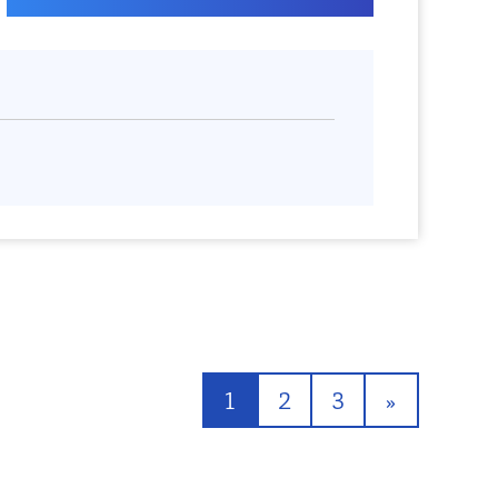
1
2
3
»