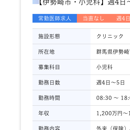
【伊勢崎市・小児科】週4日～5
常勤医師求人
当直なし
週4
施設形態
クリニック
所在地
群馬県伊勢崎
募集科目
小児科
勤務日数
週4日～5日
勤務時間
08:30 〜 18
年収
1,200万円～
勤務内容
外来（保険）