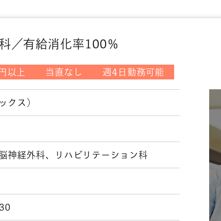
科／有給消化率100％
万円以上
当直なし
週4日勤務可能
ックス）
脳神経外科、リハビリテーション科
日
:30