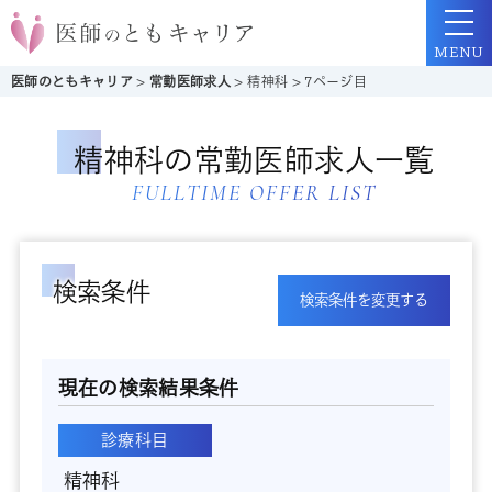
MENU
医師のともキャリア
>
常勤医師求人
>
精神科
>
7ページ目
精神科の常勤医師求人一覧
FULLTIME OFFER LIST
検索条件
検索条件を変更する
現在の検索結果条件
診療科目
精神科