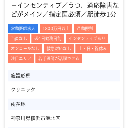
＋インセンティブ／うつ、適応障害な
どがメイン／指定医必須／駅徒歩1分
常勤医師求人
1800万円以上
通勤便利
当直なし
週4日勤務可能
インセンティブあり
オンコールなし
救急対応なし
土・日・祝休み
注目エリア
若手医師が活躍できる
施設形態
クリニック
所在地
神奈川県横浜市港北区