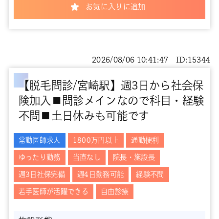
お気に入りに追加
2026/08/06 10:41:47 ID:15344
【脱毛問診/宮崎駅】週3日から社会保
険加入■問診メインなので科目・経験
不問■土日休みも可能です
常勤医師求人
1800万円以上
通勤便利
ゆったり勤務
当直なし
院長・施設長
週3日社保完備
週4日勤務可能
経験不問
若手医師が活躍できる
自由診療