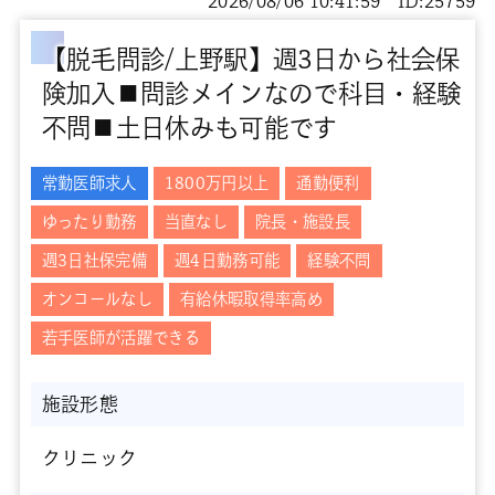
2026/08/06 10:41:59 ID:25759
【脱毛問診/上野駅】週3日から社会保
険加入■問診メインなので科目・経験
不問■土日休みも可能です
常勤医師求人
1800万円以上
通勤便利
ゆったり勤務
当直なし
院長・施設長
週3日社保完備
週4日勤務可能
経験不問
オンコールなし
有給休暇取得率高め
若手医師が活躍できる
施設形態
クリニック