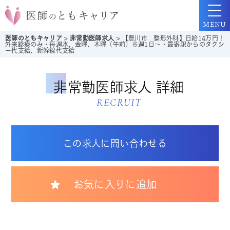
MENU
医師のともキャリア
>
非常勤医師求人
>
【豊川市 整形外科】日給14万円！
外来診療のみ・毎週水、金曜、木曜（午前）※週1日～・最寄駅からのタクシ
ー代支給、新幹線代支給
非常勤医師求人 詳細
RECRUIT
この求人に問い合わせる
お気に入りに追加