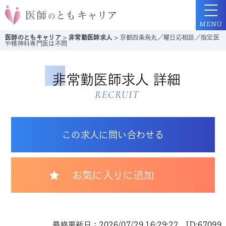
MENU
医師のともキャリア
>
非常勤医師求人
>
京都四条烏丸／曜日応相談／指定医
や精神科専門医は不問
非常勤医師求人 詳細
RECRUIT
この求人に問い合わせる
お気に入りに追加
最終更新日：2026/07/29 16:29:22 ID:67099