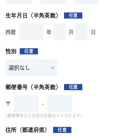
生年月日（半角英数）
任意
西暦
年
月
日
性別
任意
郵便番号（半角英数）
任意
〒
-
(郵便番号より住所が自動セットされます)
住所（都道府県）
任意