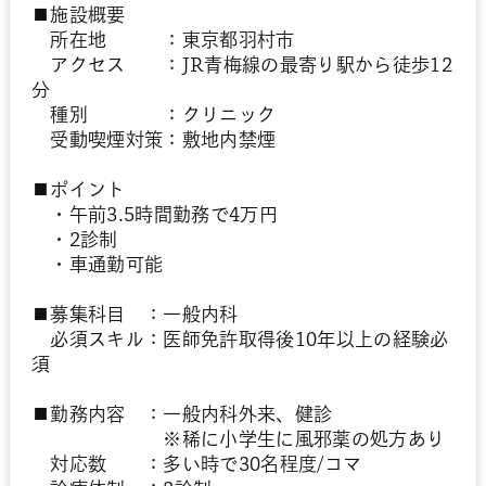
■施設概要
所在地 ：東京都羽村市
アクセス ：JR青梅線の最寄り駅から徒歩12
分
種別 ：クリニック
受動喫煙対策：敷地内禁煙
■ポイント
・午前3.5時間勤務で4万円
・2診制
・車通勤可能
■募集科目 ：一般内科
必須スキル：医師免許取得後10年以上の経験必
須
■勤務内容 ：一般内科外来、健診
※稀に小学生に風邪薬の処方あり
対応数 ：多い時で30名程度/コマ