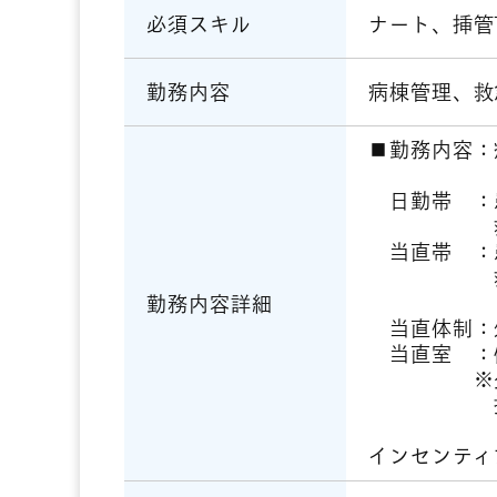
ナート、挿管
必須スキル
病棟管理、救
勤務内容
■勤務内容：
日勤帯 ：患
救急車
当直帯 ：患
救急車
勤務内容詳細
当直体制：
当直室 ：個
※夕食付
携帯番号を
インセンティブ