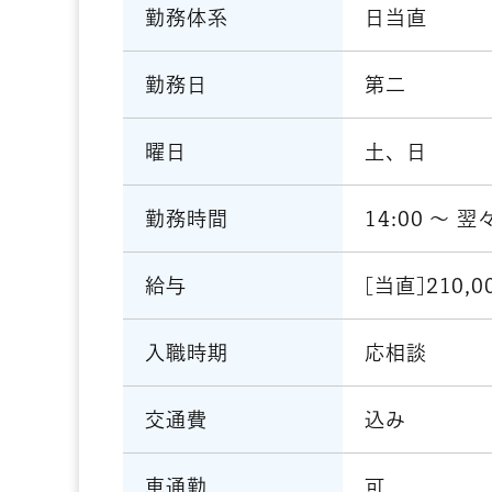
日当直
勤務体系
第二
勤務日
土、日
曜日
14:00 〜 翌
勤務時間
[当直]210,0
給与
応相談
入職時期
込み
交通費
可
車通勤