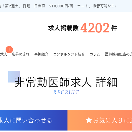
！第2週土、日曜 日当直 210,000円/回・ナート、挿管可能なDr
4202
求人掲載数
件
1
求人
応募の流れ
事例紹介
コンサルタント紹介
コラム
医師採用担当の
非常勤医師求人 詳細
RECRUIT
求人に問い合わせる
お気に入りに