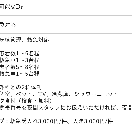
可能なDr
急対応
病棟管理、救急対応
者数1～5名程
1～3台程
者数5～8名程
1～5台程
外科との2科体制
室、ベット、TV、冷蔵庫、シャワーユニット
（検食・無料）
夜間スタッフにお伝えいただければ、夜間の
：救急受入れ3,000円/件、入院3,000円/件