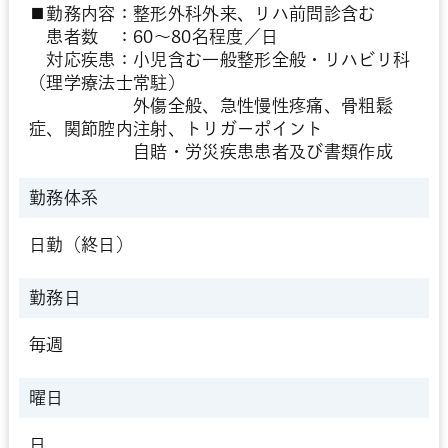
■勤務内容：整形外科外来、リハ前問診含む
患者数 ：60～80名程度／日
対応疾患：小児含む一般整形全般・リハビリ科
（理学療法士常駐）
外傷全般、急性慢性疼痛、骨粗鬆
症、関節腔内注射、トリガーポイント
自賠・労災疾患患者及び書類作成
勤務体系
日勤（終日）
勤務日
毎週
曜日
日