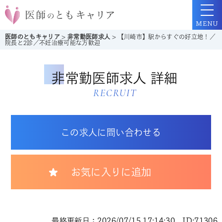
MENU
医師のともキャリア
>
非常勤医師求人
>
【川崎市】駅からすぐの好立地！／
院長と2診／不妊治療可能な方歓迎
非常勤医師求人 詳細
RECRUIT
この求人に問い合わせる
お気に入りに追加
最終更新日：2026/07/15 17:14:30 ID:71306