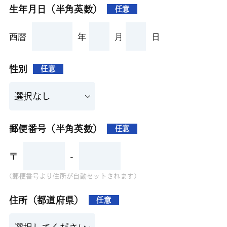
生年月日（半角英数）
任意
西暦
年
月
日
性別
任意
郵便番号（半角英数）
任意
〒
-
(郵便番号より住所が自動セットされます)
住所（都道府県）
任意