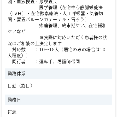
図・血液検査・尿検査)、
医学管理（在宅中心静脈栄養法
（IVH）・在宅酸素療法・人工呼吸器・気管切
開・留置バルーンカテーテル・胃ろう）
疼痛管理、終末期ケア、在宅緩和
ケアなど
※実際に対応いただく患者様の状
況はご相談の上決定します
対応数 ：10～15人（居宅のみの場合は10
人程度））
同行者 ：運転手、看護師帯同
勤務体系
日勤（終日）
勤務日
毎週