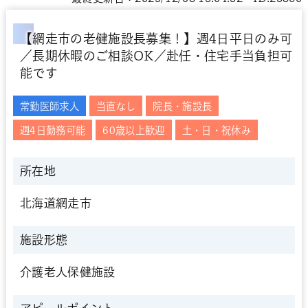
【網走市の老健施設長募集！】週4日平日のみ可
／長期休暇のご相談OK／赴任・住宅手当負担可
能です
常勤医師求人
当直なし
院長・施設長
週4日勤務可能
60歳以上歓迎
土・日・祝休み
所在地
北海道網走市
施設形態
介護老人保健施設