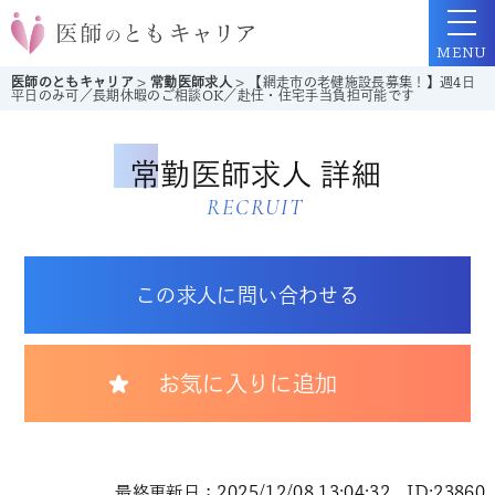
MENU
医師のともキャリア
>
常勤医師求人
>
【網走市の老健施設長募集！】週4日
平日のみ可／長期休暇のご相談OK／赴任・住宅手当負担可能です
常勤医師求人 詳細
RECRUIT
この求人に問い合わせる
お気に入りに追加
最終更新日：2025/12/08 13:04:32 ID:23860