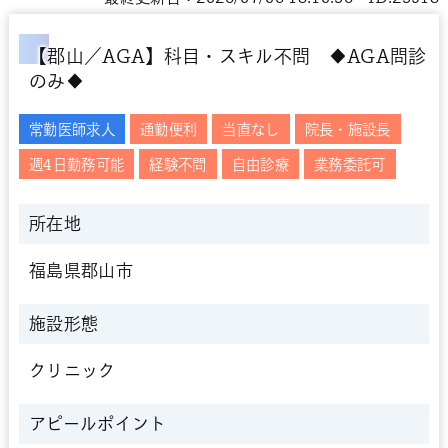
【郡山／AGA】科目・スキル不問 ◆AGA問診
のみ◆
常勤医師求人
通勤便利
当直なし
院長・施設長
週4日勤務可能
経験不問
自由診療
業務委託可
所在地
福島県郡山市
施設形態
クリニック
アピールポイント