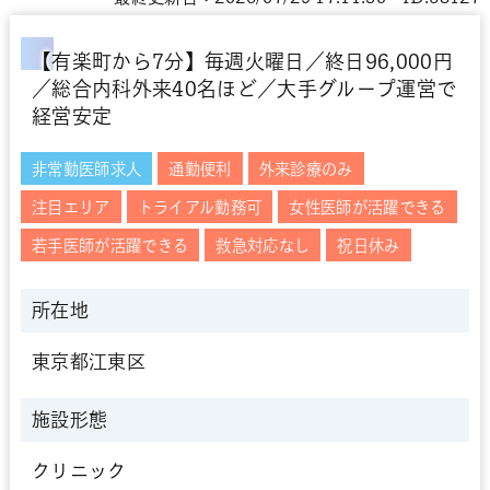
【有楽町から7分】毎週火曜日／終日96,000円
／総合内科外来40名ほど／大手グループ運営で
経営安定
非常勤医師求人
通勤便利
外来診療のみ
注目エリア
トライアル勤務可
女性医師が活躍できる
若手医師が活躍できる
救急対応なし
祝日休み
所在地
東京都江東区
施設形態
クリニック