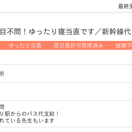
最終更
目不問！ゆったり寝当直です／新幹線代
ゆったり当直
宿日直許可取得済み
経験
市
問
り駅からのバス代支給！
れている先生もいます