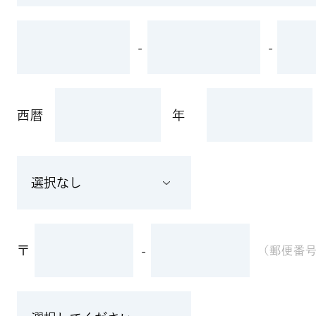
-
-
西暦
年
〒
-
(郵便番