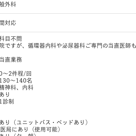
般外科
間対応
科目不問
院ですが、循環器内科や泌尿器科ご専門の当直医師
当直業務
～2件程/回
30～140名
精神科、内科
あり
1診制
り（ユニットバス・ベッドあり）
：医局にあり（使用可能）