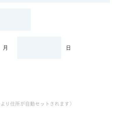
月
日
号より住所が自動セットされます)