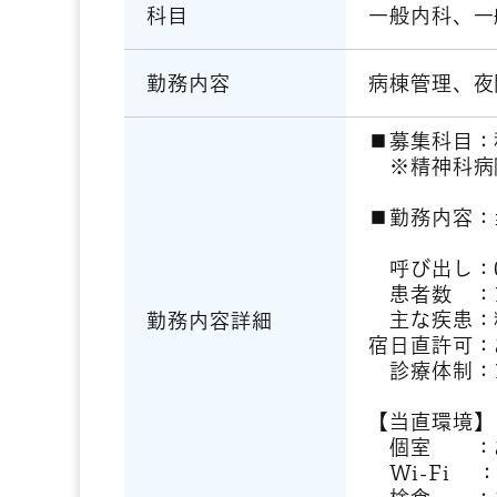
一般内科、一
科目
病棟管理、夜
勤務内容
■募集科目：
※精神科病
■勤務内容：
呼び出し：0
患者数 ：1
主な疾患：
勤務内容詳細
宿日直許可：
診療体制：
【当直環境】
個室 ：あ
Wi-Fi 