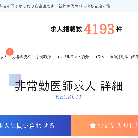
科目不問！ゆったり寝当直です／新幹線代やバス代も支給可能
4193
求人掲載数
件
1
求人
応募の流れ
事例紹介
コンサルタント紹介
コラム
医師採用担当の
非常勤医師求人 詳細
RECRUIT
求人に問い合わせる
お気に入りに