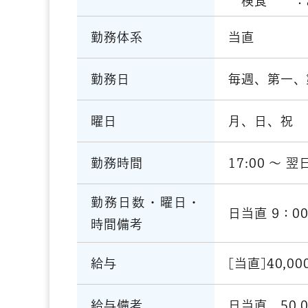
検食 ：あ
当直
勤務体系
毎週、第一、
勤務日
月、日、祝
曜日
17:00 〜 翌日
勤務時間
勤務日数・曜日・
日当直 9：0
時間備考
[当直]40,00
給与
日当直 50,0
給与備考