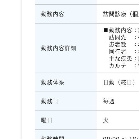
訪問診療（個
勤務内容
■勤務内容：
訪問先 ：個
患者数 ：8
勤務内容詳細
同行者 ：
主な疾患：
カルテ ：
日勤（終日）
勤務体系
毎週
勤務日
火
曜日
09:00 〜 18