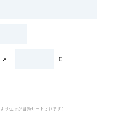
月
日
号より住所が自動セットされます)