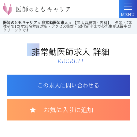
MENU
医師のともキャリア
>
非常勤医師求人
>
【JR大宮駅前・内科】 夕診・2診
体制で1コマ25名程度対応・アクセス抜群・50代前半までの先生が活躍中の
クリニックです
非常勤医師求人 詳細
RECRUIT
この求人に問い合わせる
お気に入りに追加