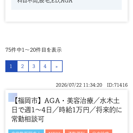
科目不問,脱毛,ED,AGA
75
件中
1〜20
件目を表示
1
2
3
4
»
2026/07/22 11:34:20 ID:71416
【福岡市】AGA・美容治療／水木土
日で週1～4日／時給1万円／将来的に
常勤相談可